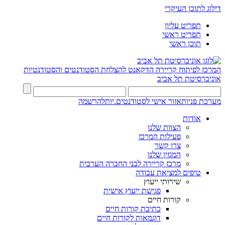
דילוג לתוכן העיקרי
תפריט עליון
תפריט ראשי
תוכן ראשי
המרכז לפיתוח קריירה
הדקאנט להצלחת הסטודנטים והסטודנטיות
אוניברסיטת תל אביב
מערכת פניות
אזור אישי לסטודנטים.יות
להרשמה
אודות
הצוות שלנו
פעילות המרכז
צרו קשר
המגזין שלנו
מרכז קריירה לבני החברה הערבית
טיפים למציאת עבודה
שירותי ייעוץ
פגישת ייעוץ אישית
קורות חיים
כתיבת קורות חיים
דוגמאות לקורות חיים