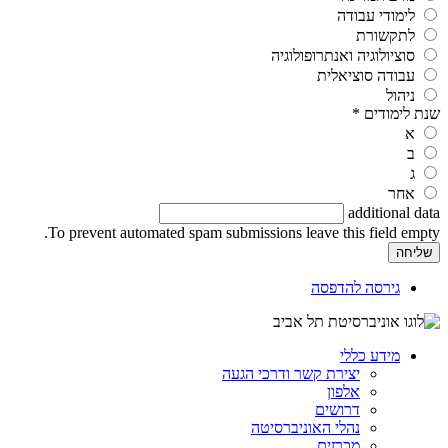
לימודי עבודה
לתקשורת
סוציולוגיה ואנתרופולוגיה
עבודה סוציאלית
ניהול
שנת לימודים
*
א
ב
ג
אחר
additional data
To prevent automated spam submissions leave this field empty.
גירסה להדפסה
מידע כללי
יצירת קשר ודרכי הגעה
אלפון
דרושים
נהלי האוניברסיטה
מכרזים