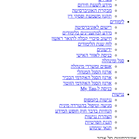
מידע לשעת חירום
מבקרת האוניברסיטה
תקנון משמעת ופסקי דין
לימודים
רישום לאוניברסיטה
מידע למתעניינים בלימודים
חישוב סיכויי קבלה לתואר ראשון
לוח שנת הלימודים
ידיעונים
כניסה לאזור האישי
סגל ומינהלה
אגפים ומשרדי מינהלה
ארגון הסגל המנהלי
ארגון הסגל האקדמי הבכיר
ארגון הסגל האקדמי הזוטר
כניסה ל-My Tau
נגישות
נגישות בקמפוס
מניעה וטיפול בהטרדה מינית
הנחיות בדבר חוק חופש המידע
הצהרת נגישות
הגנת הפרטיות
תנאי שימוש
אוניברסיטת תל אביב