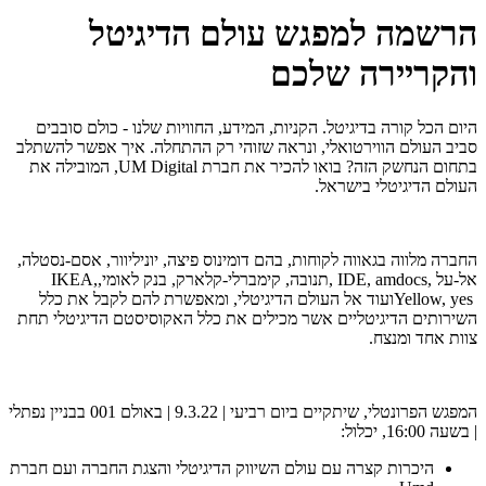
הרשמה למפגש עולם הדיגיטל
והקריירה שלכם
היום הכל קורה בדיגיטל. הקניות, המידע, החוויות שלנו - כולם סובבים
סביב העולם הווירטואלי, ונראה שזוהי רק ההתחלה. איך אפשר להשתלב
בתחום הנחשק הזה? בואו להכיר את חברת
UM Digital
, המובילה את
העולם הדיגיטלי בישראל.
החברה מלווה בגאווה לקוחות, בהם דומינוס פיצה, יוניליוור, אסם-נסטלה,
אל-על
, IDE, amdocs,
תנובה, קימברלי-קלארק, בנק לאומי,
IKEA,
Yellow, yes
ועוד אל העולם הדיגיטלי, ומאפשרת להם לקבל את כלל
השירותים הדיגיטליים אשר מכילים את כלל האקוסיסטם הדיגיטלי תחת
צוות אחד ומנצח.
המפגש הפרונטלי, שיתקיים ביום רביעי | 9.3.22 | באולם 001 בבניין נפתלי
| בשעה 16:00, יכלול:
היכרות קצרה עם עולם השיווק הדיגיטלי והצגת החברה
ועם חברת