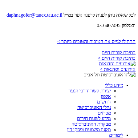
לכל שאלה ניתן לפנות לדפנה גופר במייל
daphnagofer@tauex.tau.ac.il
ובטלפון
03-6407495
תתחילו לגייס את הטובות והטובים ביותר >
כתיבת קורות חיים
כתיבת קורות חיים >
אירועים וסדנאות >
מידע כללי
יצירת קשר ודרכי הגעה
אלפון
דרושים
נהלי האוניברסיטה
מכרזים
מידע לשעת חירום
מבקרת האוניברסיטה
תקנון משמעת ופסקי דין
לימודים