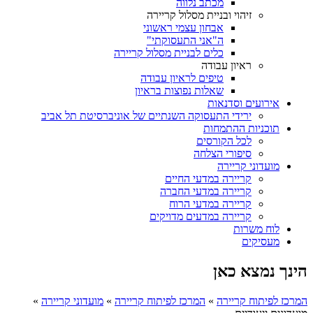
מכתב נלווה
זיהוי ובניית מסלול קריירה
אבחון עצמי ראשוני
ה"אני התעסוקתי"
כלים לבניית מסלול קריירה
ראיון עבודה
טיפים לראיון עבודה
שאלות נפוצות בראיון
אירועים וסדנאות
ירידי התעסוקה השנתיים של אוניברסיטת תל אביב
תוכניות ההתמחות
לכל הקורסים
סיפורי הצלחה
מועדוני קריירה
קריירה במדעי החיים
קריירה במדעי החברה
קריירה במדעי הרוח
קריירה במדעים מדויקים
לוח משרות
מעסיקים
הינך נמצא כאן
המרכז לפיתוח קריירה
»
המרכז לפיתוח קריירה
»
מועדוני קריירה
»