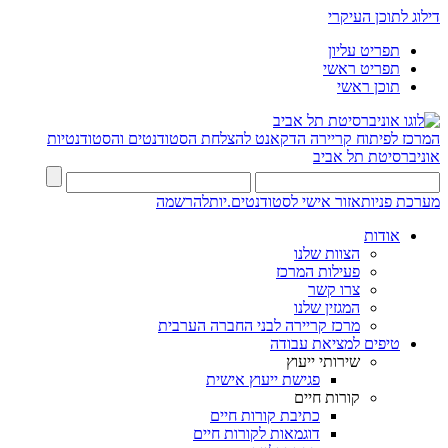
דילוג לתוכן העיקרי
תפריט עליון
תפריט ראשי
תוכן ראשי
המרכז לפיתוח קריירה
הדקאנט להצלחת הסטודנטים והסטודנטיות
אוניברסיטת תל אביב
מערכת פניות
אזור אישי לסטודנטים.יות
להרשמה
אודות
הצוות שלנו
פעילות המרכז
צרו קשר
המגזין שלנו
מרכז קריירה לבני החברה הערבית
טיפים למציאת עבודה
שירותי ייעוץ
פגישת ייעוץ אישית
קורות חיים
כתיבת קורות חיים
דוגמאות לקורות חיים