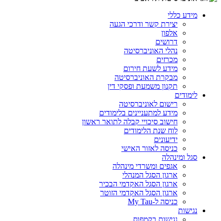
מידע כללי
יצירת קשר ודרכי הגעה
אלפון
דרושים
נהלי האוניברסיטה
מכרזים
מידע לשעת חירום
מבקרת האוניברסיטה
תקנון משמעת ופסקי דין
לימודים
רישום לאוניברסיטה
מידע למתעניינים בלימודים
חישוב סיכויי קבלה לתואר ראשון
לוח שנת הלימודים
ידיעונים
כניסה לאזור האישי
סגל ומינהלה
אגפים ומשרדי מינהלה
ארגון הסגל המנהלי
ארגון הסגל האקדמי הבכיר
ארגון הסגל האקדמי הזוטר
כניסה ל-My Tau
נגישות
נגישות בקמפוס