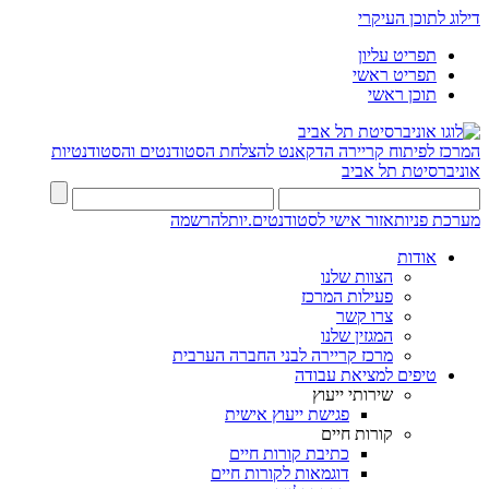
דילוג לתוכן העיקרי
תפריט עליון
תפריט ראשי
תוכן ראשי
המרכז לפיתוח קריירה
הדקאנט להצלחת הסטודנטים והסטודנטיות
אוניברסיטת תל אביב
מערכת פניות
אזור אישי לסטודנטים.יות
להרשמה
אודות
הצוות שלנו
פעילות המרכז
צרו קשר
המגזין שלנו
מרכז קריירה לבני החברה הערבית
טיפים למציאת עבודה
שירותי ייעוץ
פגישת ייעוץ אישית
קורות חיים
כתיבת קורות חיים
דוגמאות לקורות חיים