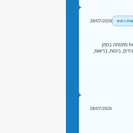
28/07/2026
רת ג'וניור
קבוצת hms (הלפרין יועצים) הינה קבוצת הייעוץ האסטרטגי לתחום ה-IT המובילה בישראל. hms מתמחה במתן
דים, ביטוח, בריאות,
28/07/2026