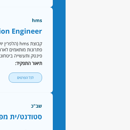
hms
ion Engineer
פתרונות מותאמים לארגונ
פינטק ותעשייה ביטחוני
תיאור התפקיד:
לכל הפרטים
שב"כ
סטודנט/ית מפי