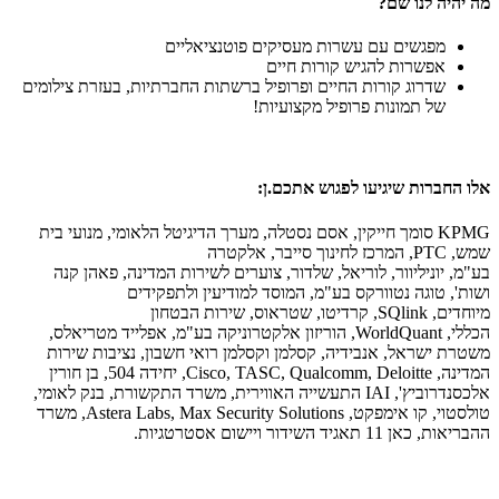
מה יהיה לנו שם?
מפגשים עם עשרות מעסיקים פוטנציאליים
אפשרות להגיש קורות חיים
שדרוג קורות החיים ופרופיל ברשתות החברתיות, בעזרת צילומים
של תמונות פרופיל מקצועיות!
אלו החברות שיגיעו לפגוש אתכם.ן:
KPMG סומך חייקין, אסם נסטלה, מערך הדיגיטל הלאומי, מנועי בית
שמש, PTC, המרכז לחינוך סייבר, אלקטרה
בע"מ, יוניליוור, לוריאל, שלדור, צוערים לשירות המדינה, פאהן קנה
ושות', טוגה נטוורקס בע"מ, המוסד למודיעין ולתפקידים
מיוחדים, SQlink, קרדיטו, שטראוס, שירות הבטחון
הכללי, WorldQuant, הוריזון אלקטרוניקה בע"מ, אפלייד מטריאלס,
משטרת ישראל, אנבידיה, קסלמן וקסלמן רואי חשבון, נציבות שירות
המדינה, Cisco, TASC, Qualcomm, Deloitte, יחידה 504, בן חורין
אלכסנדרוביץ', IAI התעשייה האווירית, משרד התקשורת, בנק לאומי,
טולסטוי, קו אימפקט, Astera Labs, Max Security Solutions, משרד
ההבריאות, כאן 11 תאגיד השידור ויישום אסטרטגיות.