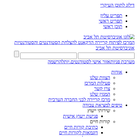
דילוג לתוכן העיקרי
תפריט עליון
תפריט ראשי
תוכן ראשי
המרכז לפיתוח קריירה
הדקאנט להצלחת הסטודנטים והסטודנטיות
אוניברסיטת תל אביב
מערכת פניות
אזור אישי לסטודנטים.יות
להרשמה
אודות
הצוות שלנו
פעילות המרכז
צרו קשר
המגזין שלנו
מרכז קריירה לבני החברה הערבית
טיפים למציאת עבודה
שירותי ייעוץ
פגישת ייעוץ אישית
קורות חיים
כתיבת קורות חיים
דוגמאות לקורות חיים