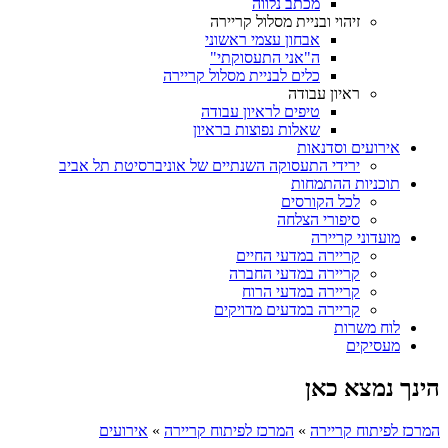
מכתב נלווה
זיהוי ובניית מסלול קריירה
אבחון עצמי ראשוני
ה"אני התעסוקתי"
כלים לבניית מסלול קריירה
ראיון עבודה
טיפים לראיון עבודה
שאלות נפוצות בראיון
אירועים וסדנאות
ירידי התעסוקה השנתיים של אוניברסיטת תל אביב
תוכניות ההתמחות
לכל הקורסים
סיפורי הצלחה
מועדוני קריירה
קריירה במדעי החיים
קריירה במדעי החברה
קריירה במדעי הרוח
קריירה במדעים מדויקים
לוח משרות
מעסיקים
הינך נמצא כאן
המרכז לפיתוח קריירה
»
המרכז לפיתוח קריירה
»
אירועים