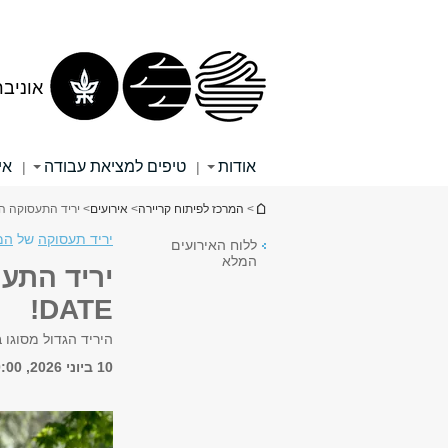
תוכן
תפריט
עליון
ראשי
אוניב
אודות
טיפים למציאת עבודה
אי
|
|
הינך נמצא כאן
>
המרכז לפיתוח קריירה
>
אירועים
> יריד התעסוקה השנתי 2026 - DATE
יריד תעסוקה
של
המ
ללוח האירועים
המלא
DATE!
היריד הגדול מסוגו 
10 ביוני 2026, 10:00