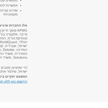
מפגשים עם ע
אפשרות להגי
שדרוג קורות
מקצועיות!
אלו החברות שיגיע
סייבר, אלקטרה בע"מ,
ישראל, אנבידיה, קס
Solutions, משרד ההבריאות, כאן 11 תאגיד השידור ויישום אסטרטגיות.
כדי שתגיעו מוכנים 
ישראל, שילמד אתכם
המפגש יתקיים ביום שני | 8.6 | 18:00 | בניין 
הירשמו כאן ללא תש