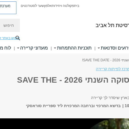
מערכת פ
בית
פקולטה ויחידות
אלפון
שער לסטודנטים
חיפוש
רסיטת תל אביב
חיפוש באתר ז
רועים וסדנאות
תוכניות ההתמחות
מועדוני קריירה
לוח מ
|
|
|
SAVE THE !
רכז לפיתוח קריירה
יריד התעסוקה השנתי 2026 - SAVE THE
בארץ שיסדר לך קריירה
בדשא המרכזי וברחבה המרכזית ליד ספריית סוראסקי