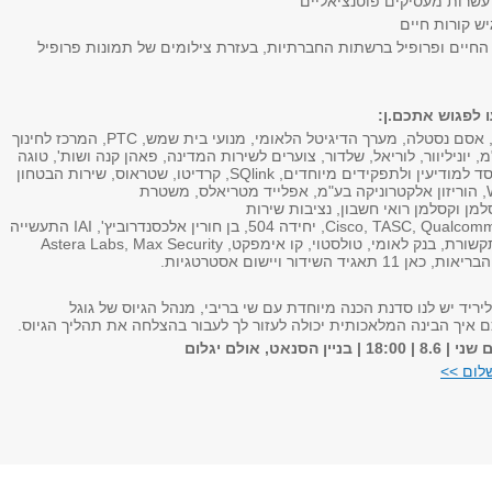
שרות מעסיקים פוטנציאליים
ש קורות חיים
 החיים ופרופיל ברשתות החברתיות, בעזרת צילומים של תמונות פרופיל
ו לפגוש אתכם.ן:
KPMG סומך חייקין, אסם נסטלה, מערך הדיגיטל הלאומי, מנועי בית שמש, PTC, המרכז לחינוך
 יוניליוור, לוריאל, שלדור, צוערים לשירות המדינה, פאהן קנה ושות', טוגה
נטוורקס בע"מ, המוסד למודיעין ולתפקידים מיוחדים, SQlink, קרדיטו, שטראוס, שירות הבטחון
הכללי, WorldQuant, הוריזון אלקטרוניקה בע"מ, אפלייד מטריאלס, משטרת
למן וקסלמן רואי חשבון, נציבות שירות
המדינה, Cisco, TASC, Qualcomm, Deloitte, יחידה 504, בן חורין אלכסנדרוביץ', IAI התעשייה
האווירית, משרד התקשורת, בנק לאומי, טולסטוי, קו אימפקט, Astera Labs, Max Security
ליריד יש לנו סדנת הכנה מיוחדת עם שי בריבי, מנהל הגיוס של גוגל
 איך הבינה המלאכותית יכולה לעזור לך לעבור בהצלחה את תהליך הגיוס.
הסנאט, אולם יגלום
לום >>