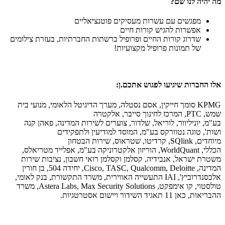
מה יהיה לנו שם?
מפגשים עם עשרות מעסיקים פוטנציאליים
אפשרות להגיש קורות חיים
שדרוג קורות החיים ופרופיל ברשתות החברתיות, בעזרת צילומים
של תמונות פרופיל מקצועיות!
אלו החברות שיגיעו לפגוש אתכם.ן:
KPMG סומך חייקין, אסם נסטלה, מערך הדיגיטל הלאומי, מנועי בית
שמש, PTC, המרכז לחינוך סייבר, אלקטרה
בע"מ, יוניליוור, לוריאל, שלדור, צוערים לשירות המדינה, פאהן קנה
ושות', טוגה נטוורקס בע"מ, המוסד למודיעין ולתפקידים
מיוחדים, SQlink, קרדיטו, שטראוס, שירות הבטחון
הכללי, WorldQuant, הוריזון אלקטרוניקה בע"מ, אפלייד מטריאלס,
משטרת ישראל, אנבידיה, קסלמן וקסלמן רואי חשבון, נציבות שירות
המדינה, Cisco, TASC, Qualcomm, Deloitte, יחידה 504, בן חורין
אלכסנדרוביץ', IAI התעשייה האווירית, משרד התקשורת, בנק לאומי,
טולסטוי, קו אימפקט, Astera Labs, Max Security Solutions, משרד
ההבריאות, כאן 11 תאגיד השידור ויישום אסטרטגיות.