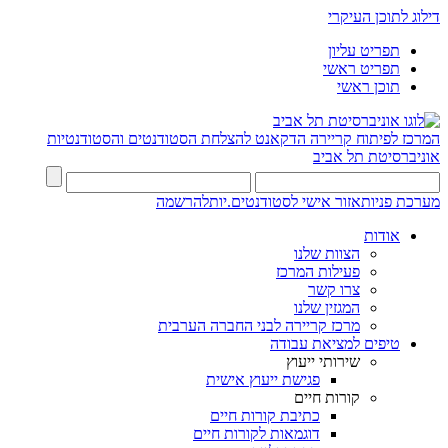
דילוג לתוכן העיקרי
תפריט עליון
תפריט ראשי
תוכן ראשי
המרכז לפיתוח קריירה
הדקאנט להצלחת הסטודנטים והסטודנטיות
אוניברסיטת תל אביב
מערכת פניות
אזור אישי לסטודנטים.יות
להרשמה
אודות
הצוות שלנו
פעילות המרכז
צרו קשר
המגזין שלנו
מרכז קריירה לבני החברה הערבית
טיפים למציאת עבודה
שירותי ייעוץ
פגישת ייעוץ אישית
קורות חיים
כתיבת קורות חיים
דוגמאות לקורות חיים