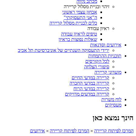
מכתב נלווה
זיהוי ובניית מסלול קריירה
אבחון עצמי ראשוני
ה"אני התעסוקתי"
כלים לבניית מסלול קריירה
ראיון עבודה
טיפים לראיון עבודה
שאלות נפוצות בראיון
אירועים וסדנאות
ירידי התעסוקה השנתיים של אוניברסיטת תל אביב
תוכניות ההתמחות
לכל הקורסים
סיפורי הצלחה
מועדוני קריירה
קריירה במדעי החיים
קריירה במדעי החברה
קריירה במדעי הרוח
קריירה במדעים מדויקים
לוח משרות
מעסיקים
הינך נמצא כאן
המרכז לפיתוח קריירה
»
המרכז לפיתוח קריירה
»
אירועים