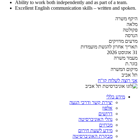
Ability to work both independently and as part of a team.
Excellent English communication skills – written and spoken.
היקף משרה
מלאה
פקולטה
הנדסה
מדעים מדויקים
תאריך אחרון להגשת מועמדות
31 אוגוסט 2026
מעמד משרה
בוגר.ת
מיקום המשרה
תל אביב
אני רוצה לשלוח קו"ח
מידע כללי
יצירת קשר ודרכי הגעה
אלפון
דרושים
נהלי האוניברסיטה
מכרזים
מידע לשעת חירום
מבקרת האוניברסיטה