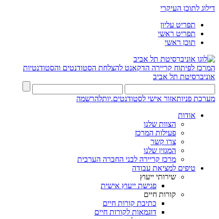
דילוג לתוכן העיקרי
תפריט עליון
תפריט ראשי
תוכן ראשי
המרכז לפיתוח קריירה
הדקאנט להצלחת הסטודנטים והסטודנטיות
אוניברסיטת תל אביב
מערכת פניות
אזור אישי לסטודנטים.יות
להרשמה
אודות
הצוות שלנו
פעילות המרכז
צרו קשר
המגזין שלנו
מרכז קריירה לבני החברה הערבית
טיפים למציאת עבודה
שירותי ייעוץ
פגישת ייעוץ אישית
קורות חיים
כתיבת קורות חיים
דוגמאות לקורות חיים