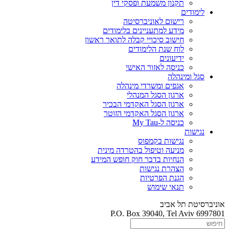
תקנון משמעת ופסקי דין
לימודים
רישום לאוניברסיטה
מידע למתעניינים בלימודים
חישוב סיכויי קבלה לתואר ראשון
לוח שנת הלימודים
ידיעונים
כניסה לאזור האישי
סגל ומינהלה
אגפים ומשרדי מינהלה
ארגון הסגל המנהלי
ארגון הסגל האקדמי הבכיר
ארגון הסגל האקדמי הזוטר
כניסה ל-My Tau
נגישות
נגישות בקמפוס
מניעה וטיפול בהטרדה מינית
הנחיות בדבר חוק חופש המידע
הצהרת נגישות
הגנת הפרטיות
תנאי שימוש
אוניברסיטת תל אביב
P.O. Box 39040, Tel Aviv 6997801