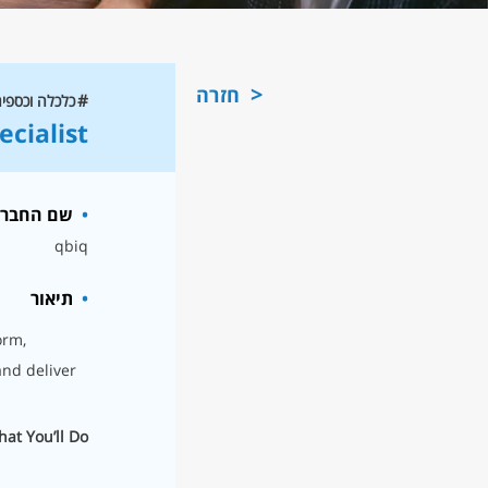
חזרה
כלכלה וכספי
ecialist
שם החבר
qbiq
תיאור
orm,
and deliver
at You’ll Do