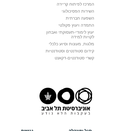
המרכז לפיתוח קריירה
השירות הפסיכולוגי
השפעה חברתית
התמדה ויעוץ פקולטי
יעוץ לימודי-תעסוקתי ואבחון
לקויות למידה
מלגות, מעונות וסיוע כלכלי
קידום סטודנטים וסטודנטיות
קשרי סטודנטים-דקאנט
סגל ומינהלה
נגישות