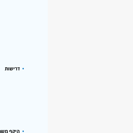
דרישות
היקף מש