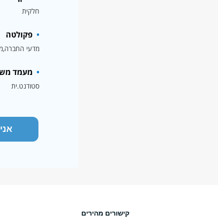
חלקית
פקולטה
מדעי החברה
מ
מעמד מש
סטודנט.ית
אני
קישורים מהירים