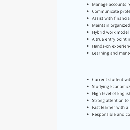
Manage accounts re
Communicate profes
Assist with financia
Maintain organized
Hybrid work model -
A true entry point 
Hands-on experienc
Learning and mento
Current student wit
Studying Economics,
High level of Engli
Strong attention to 
Fast learner with a
Responsible and c