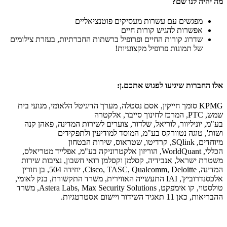
מה יהיה לנו שם?
מפגשים עם עשרות מעסיקים פוטנציאליים
אפשרות להגיש קורות חיים
שדרוג קורות החיים ופרופיל ברשתות החברתיות, בעזרת צילומים
של תמונות פרופיל מקצועיות!
אלו החברות שיגיעו לפגוש אתכם.ן:
KPMG סומך חייקין, אסם נסטלה, מערך הדיגיטל הלאומי, מנועי בית
שמש, PTC, המרכז לחינוך סייבר, אלקטרה
בע"מ, יוניליוור, לוריאל, שלדור, צוערים לשירות המדינה, פאהן קנה
ושות', טוגה נטוורקס בע"מ, המוסד למודיעין ולתפקידים
מיוחדים, SQlink, קרדיטו, שטראוס, שירות הבטחון
הכללי, WorldQuant, הוריזון אלקטרוניקה בע"מ, אפלייד מטריאלס,
משטרת ישראל, אנבידיה, קסלמן וקסלמן רואי חשבון, נציבות שירות
המדינה, Cisco, TASC, Qualcomm, Deloitte, יחידה 504, בן חורין
אלכסנדרוביץ', IAI התעשייה האווירית, משרד התקשורת, בנק לאומי,
טולסטוי, קו אימפקט, Astera Labs, Max Security Solutions, משרד
ההבריאות, כאן 11 תאגיד השידור ויישום אסטרטגיות.