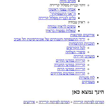
מכתב נלווה
זיהוי ובניית מסלול קריירה
אבחון עצמי ראשוני
ה"אני התעסוקתי"
כלים לבניית מסלול קריירה
ראיון עבודה
טיפים לראיון עבודה
שאלות נפוצות בראיון
אירועים וסדנאות
ירידי התעסוקה השנתיים של אוניברסיטת תל אביב
תוכניות ההתמחות
לכל הקורסים
סיפורי הצלחה
מועדוני קריירה
קריירה במדעי החיים
קריירה במדעי החברה
קריירה במדעי הרוח
קריירה במדעים מדויקים
לוח משרות
מעסיקים
הינך נמצא כאן
המרכז לפיתוח קריירה
»
המרכז לפיתוח קריירה
»
אירועים