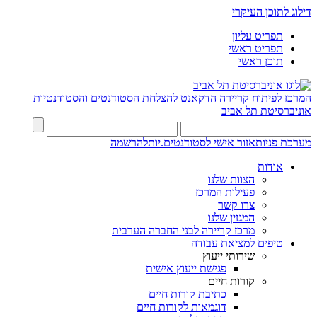
דילוג לתוכן העיקרי
תפריט עליון
תפריט ראשי
תוכן ראשי
המרכז לפיתוח קריירה
הדקאנט להצלחת הסטודנטים והסטודנטיות
אוניברסיטת תל אביב
מערכת פניות
אזור אישי לסטודנטים.יות
להרשמה
אודות
הצוות שלנו
פעילות המרכז
צרו קשר
המגזין שלנו
מרכז קריירה לבני החברה הערבית
טיפים למציאת עבודה
שירותי ייעוץ
פגישת ייעוץ אישית
קורות חיים
כתיבת קורות חיים
דוגמאות לקורות חיים